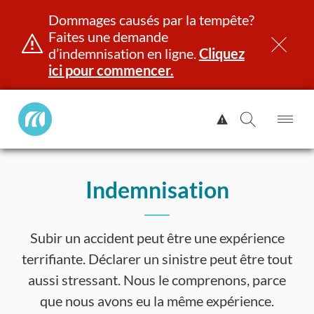
Dommages causés par la tempête?
Faites une demande
d’indemnisation en ligne.
Cliquez
ici pour commencer.
Manitoba
Afficher
Public
l'alerte.
Ouv
Ouvrir
InsurancePrincipal
le
la
Aller
me
recherch
au
Indemnisation
contenu
et identité
Immatriculation
Assurance
Indemnisation
Subir un accident peut être une expérience
terrifiante. Déclarer un sinistre peut être tout
aussi stressant. Nous le comprenons, parce
que nous avons eu la même expérience.