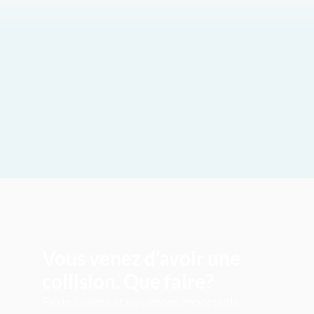
Vous venez d’avoir une
collision. Que faire?
Restez calme et suivez ces importants