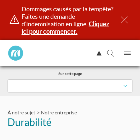
Dommages causés par la tempête?
Faites une demande
d’indemnisation en ligne.
Cliquez
ici pour commencer.
Manitoba
Afficher
Public
l'alerte.
Ouv
Ouvrir
InsurancePrincipal
le
la
Aller
me
recherch
Sur cette page
au
contenu
et identité
Immatriculation
Assurance
Indemnisation
À notre sujet
Notre entreprise
Durabilité