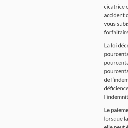
cicatrice 
accident d
vous subi
forfaitair
La loi déc
pourcentag
pourcenta
pourcenta
de l’inde
déficienc
l’indemni
Le paiemen
lorsque la
elle peut 