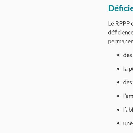
Défici
Le RPPP o
déficience
permanen
des
la p
des
l’a
l’ab
une