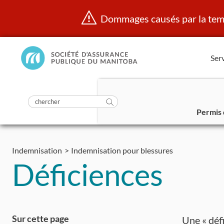
Dommages causés par la temp
Manitoba
Serv
Public
InsurancePrincipal
soumettre
la
Rechercher
recherche
Permis 
dans
Aller
https://www.mpi.mb.ca/fr/
au
Indemnisation
Indemnisation pour blessures
contenu
Déficiences
Sur cette page
Une « déf