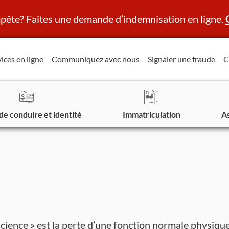
ête? Faites une demande d’indemnisation en ligne.
ices en ligne
Communiquez avec nous
Signaler une fraude
C
de conduire et identité
Immatriculation
A
icience » est la perte d’une fonction normale physiqu