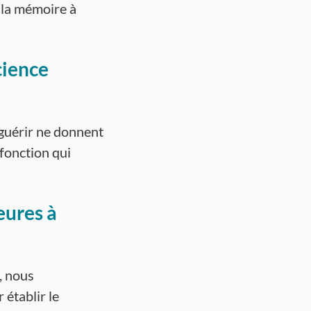
 la mémoire à
cience
 guérir ne donnent
 fonction qui
eures à
t, nous
établir le