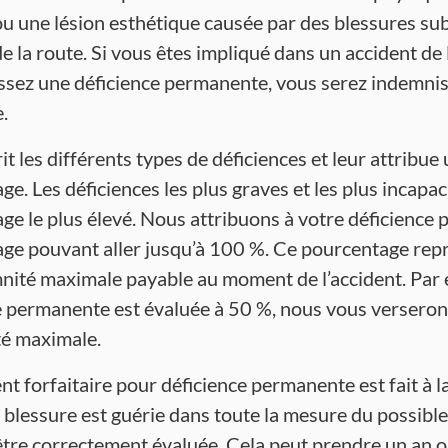
ou une lésion esthétique causée par des blessures sub
e la route. Si vous êtes impliqué dans un accident de 
ssez une déficience permanente, vous serez indemni
e.
rit les différents types de déficiences et leur attribue
e. Les déficiences les plus graves et les plus incapac
ge le plus élevé. Nous attribuons à votre déficience
ge pouvant aller jusqu’à 100 %. Ce pourcentage repr
mnité maximale payable au moment de l’accident. Par 
e permanente est évaluée à 50 %, nous vous verserons
té maximale.
t forfaitaire pour déficience permanente est fait à la
 blessure est guérie dans toute la mesure du possible
être correctement évaluée. Cela peut prendre un an ou