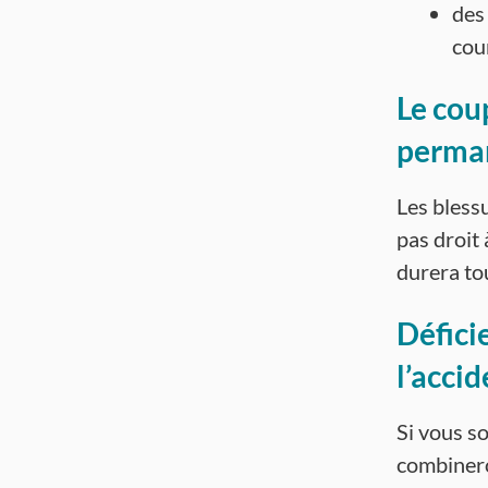
des
cou
Le cou
perma
Les bless
pas droit 
durera tou
Défici
l’accid
Si vous so
combinero