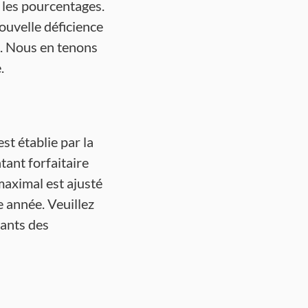
 les pourcentages.
nouvelle déficience
s. Nous en tenons
.
t établie par la
tant forfaitaire
maximal est ajusté
e année. Veuillez
ants des