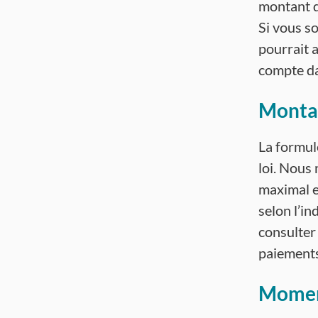
montant d
Si vous so
pourrait 
compte da
Monta
La formul
loi. Nous 
maximal e
selon l’i
consulter
paiements 
Momen