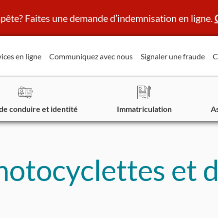
ête? Faites une demande d’indemnisation en ligne.
ices en ligne
Communiquez avec nous
Signaler une fraude
C
de conduire et identité
Immatriculation
A
otocyclettes et d