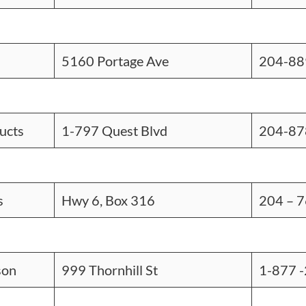
5160 Portage Ave
204-88
ucts
1-797 Quest Blvd
204-87
s
Hwy 6, Box 316
204 – 
son
999 Thornhill St
1-877 