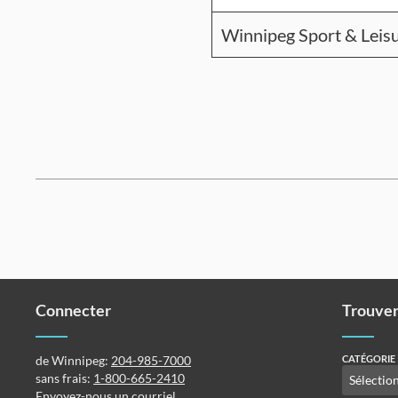
Winnipeg Sport & Leis
Connecter
Trouver
de Winnipeg:
204-985-7000
CATÉGORIE
sans frais:
1-800-665-2410
Envoyez-nous un courriel