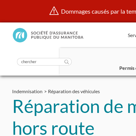
Dommages causés par la temp
Manitoba
Serv
Public
InsurancePrincipal
soumettre
la
Rechercher
recherche
Permis 
dans
Aller
https://www.mpi.mb.ca/fr/
au
Indemnisation
Réparation des véhicules
contenu
Réparation de m
hors route