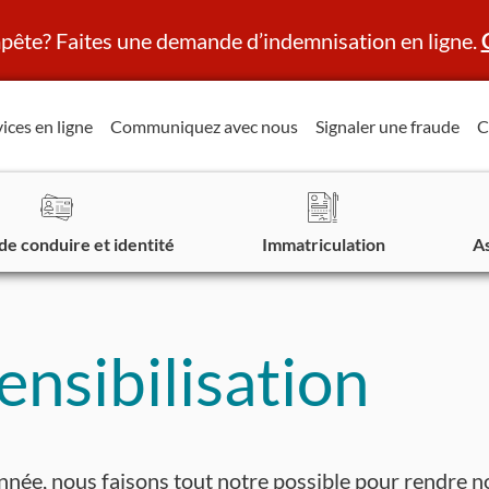
ête? Faites une demande d’indemnisation en ligne.
ices en ligne
Communiquez avec nous
Signaler une fraude
C
de conduire et identité
Immatriculation
A
nsibilisation
née, nous faisons tout notre possible pour rendre n