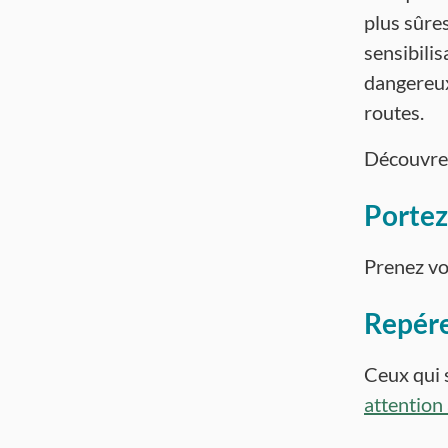
plus sûre
sensibili
dangereux
routes.
Découvrez
Portez
Prenez vo
Repére
Ceux qui s
attention