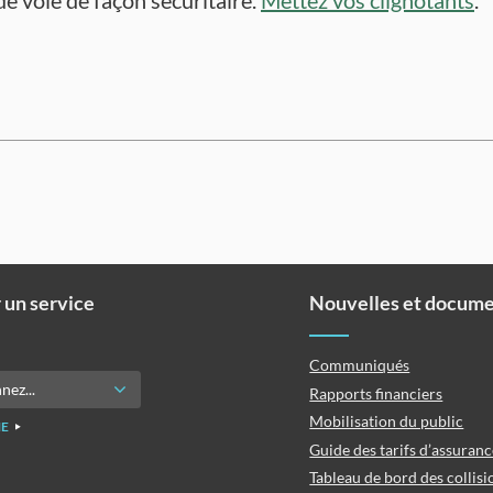
e voie de façon sécuritaire.
Mettez vos clignotants
.
 un service
Nouvelles et docum
Communiqués
Rapports financiers
Mobilisation du public
E
Guide des tarifs d’assuran
Tableau de bord des collisi