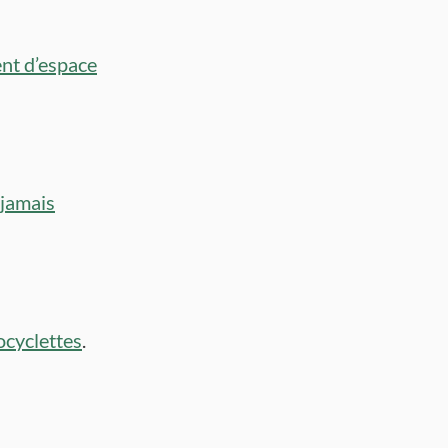
nt d’espace
 jamais
ocyclettes
.