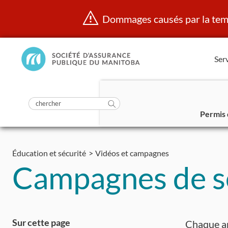
Dommages causés par la temp
Manitoba
Serv
Public
InsurancePrincipal
soumettre
la
Rechercher
recherche
Permis 
dans
Aller
https://www.mpi.mb.ca/fr/
au
Éducation et sécurité
Vidéos et campagnes
contenu
Campagnes de se
Sur cette page
Chaque an