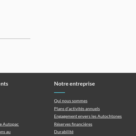
ents
Notre entreprise
Qui nous sommes
Plans d’activités annuels
Engagement envers les Autochtones
ce Autopac
Réserves financières
ons au
Durabilité