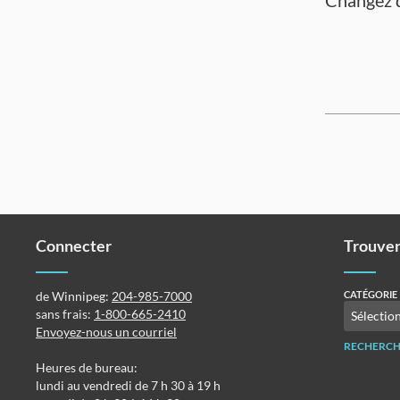
Changez d
Connecter
Trouver
de Winnipeg:
204-985-7000
CATÉGORIE
sans frais:
1-800-665-2410
Envoyez-nous un courriel
RECHERCH
Heures de bureau:
lundi au vendredi de 7 h 30 à 19 h