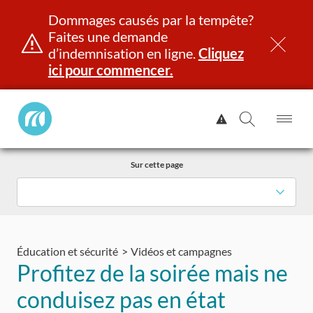
Dommages causés par la tempête?
Faites une demande
d’indemnisation en ligne.
Cliquez
ici pour commencer.
Manitoba
Afficher
Public
l'alerte.
Ouv
Ouvrir
InsurancePrincipal
le
la
Aller
me
recherch
Sur cette page
au
contenu
et identité
Immatriculation
Assurance
Indemnisation
Éducation et sécurité
Vidéos et campagnes
Profitez de la soirée mais ne
conduisez pas en état