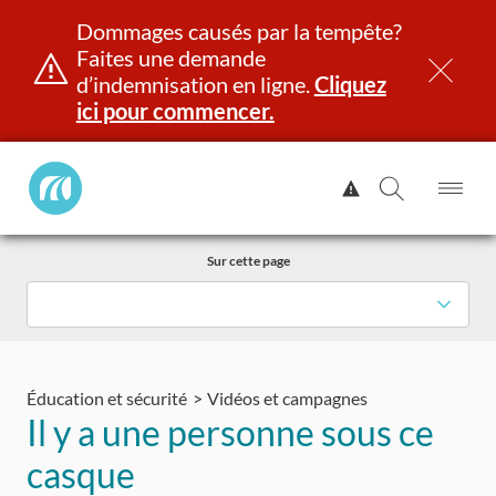
Dommages causés par la tempête?
Faites une demande
d’indemnisation en ligne.
Cliquez
ici pour commencer.
Manitoba
Afficher
Public
l'alerte.
Ouv
Ouvrir
InsurancePrincipal
le
la
Aller
me
recherch
Sur cette page
au
contenu
et identité
Immatriculation
Assurance
Indemnisation
Éducation et sécurité
Vidéos et campagnes
Il y a une personne sous ce
casque