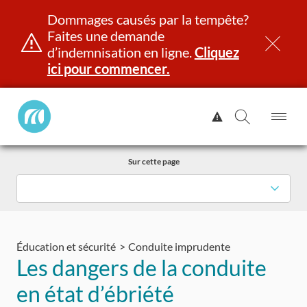
Dommages causés par la tempête?
Faites une demande
d’indemnisation en ligne.
Cliquez
ici pour commencer.
Manitoba
Afficher
Public
l'alerte.
Ouv
Ouvrir
InsurancePrincipal
le
la
Aller
me
recherch
Sur cette page
au
contenu
et identité
Immatriculation
Assurance
Indemnisation
Éducation et sécurité
Conduite imprudente
Les dangers de la conduite
en état d’ébriété