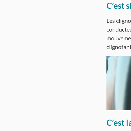
C’est s
Les cligno
conducteu
mouvement
clignotan
C’est 