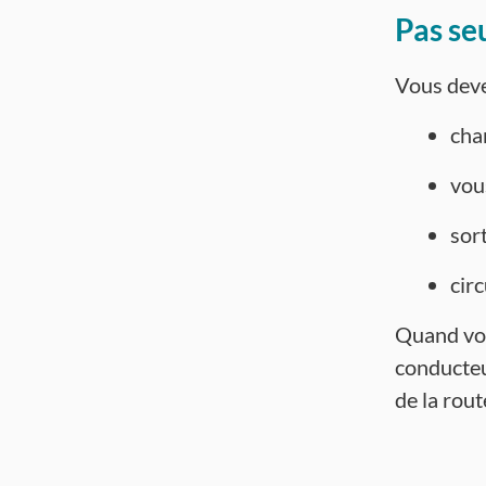
Pas se
Vous deve
cha
vous
sort
cir
Quand vou
conducteu
de la rout