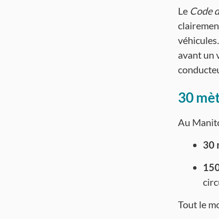
Le
Code d
clairemen
véhicules
avant un 
conducteu
30 mèt
Au Manito
30 
150
cir
Tout le m