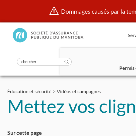
Dommages causés par la temp
Manitoba
Serv
Public
InsurancePrincipal
soumettre
la
Rechercher
recherche
Permis 
dans
Aller
https://www.mpi.mb.ca/fr/
au
Éducation et sécurité
Vidéos et campagnes
contenu
Mettez vos clign
Sur cette page