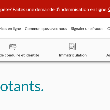
ête? Faites une demande d’indemnisation en ligne.
ices en ligne
Communiquez avec nous
Signaler une fraude
C
de conduire et identité
Immatriculation
A
otants.