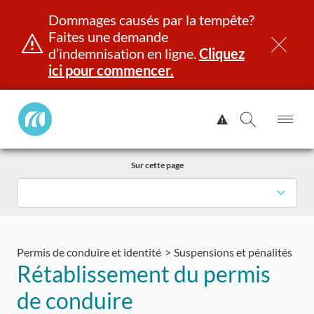
Dommages causés par la tempête?
Faites une demande
d’indemnisation en ligne.
Cliquez
ici pour commencer.
Manitoba
Afficher
Public
l'alerte.
Ouv
Ouvrir
InsurancePrincipal
le
la
Aller
me
recherch
Sur cette page
au
contenu
et identité
Immatriculation
Assurance
Indemnisation
Permis de conduire et identité
Suspensions et pénalités
Rétablissement du permis
de conduire