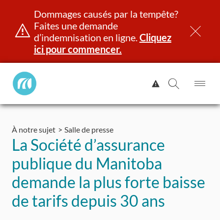
Dommages causés par la tempête?
Faites une demande
d’indemnisation en ligne.
Cliquez
ici pour commencer.
Manitoba
Afficher
Public
l'alerte.
Ouv
Ouvrir
InsurancePrincipal
le
la
Aller
me
recherch
au
À notre sujet
Salle de presse
contenu
et identité
Immatriculation
Assurance
Indemnisation
La Société d’assurance
publique du Manitoba
demande la plus forte baisse
de tarifs depuis 30 ans