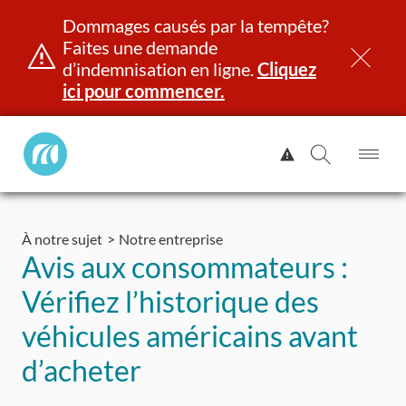
Dommages causés par la tempête?
Faites une demande
d’indemnisation en ligne.
Cliquez
ici pour commencer.
Manitoba
Afficher
Public
l'alerte.
Ouv
Ouvrir
InsurancePrincipal
le
la
Aller
me
recherch
au
À notre sujet
Notre entreprise
contenu
et identité
Immatriculation
Assurance
Indemnisation
Avis aux consommateurs :
Vérifiez l’historique des
véhicules américains avant
d’acheter