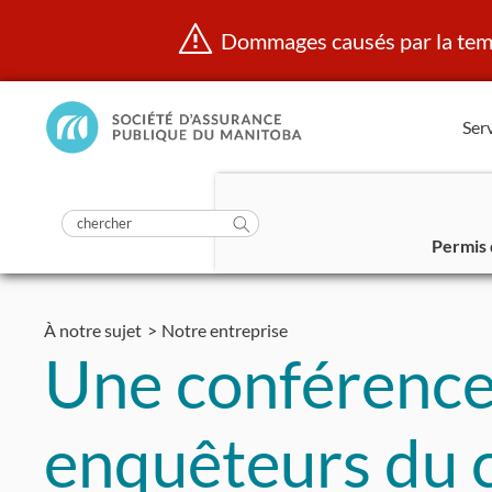
Dommages causés par la temp
Manitoba
Serv
Public
InsurancePrincipal
soumettre
la
Rechercher
recherche
Permis 
dans
Aller
https://www.mpi.mb.ca/fr/
au
À notre sujet
Notre entreprise
contenu
Une conférence 
enquêteurs du 