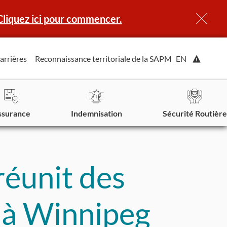
Cliquez ici pour commencer.
Affiche
arrières
Reconnaissance territoriale de la SAPM
EN
l'alerte.
ssurance
Indemnisation
Sécurité Routière
réunit des
 à Winnipeg