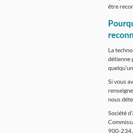
être recon
Pourqu
reconn
La techno
détienne 
quelqu’un
Si vous av
renseigne
nous déte
Société d
Commissair
900-234,