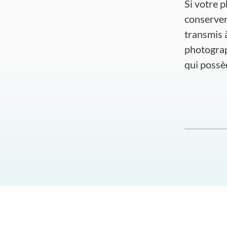
Si votre p
conserver
transmis 
photograp
qui possè