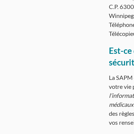
C.P. 6300
Winnipeg
Téléphon
Télécopi
Est-ce
sécuri
La SAPM e
votre vie
l’informat
médicaux
des règle
vos rense