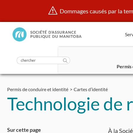
Dommages causés par la temp
Manitoba
Serv
Public
InsurancePrincipal
soumettre
la
Rechercher
recherche
Permis 
dans
Aller
https://www.mpi.mb.ca/fr/
au
Permis de conduire et identité
Cartes d’identité
contenu
Technologie de 
Sur cette page
À la Socié