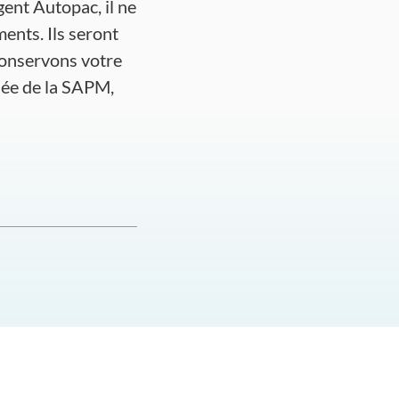
gent Autopac, il ne
ents. Ils seront
conservons votre
lée de la SAPM,