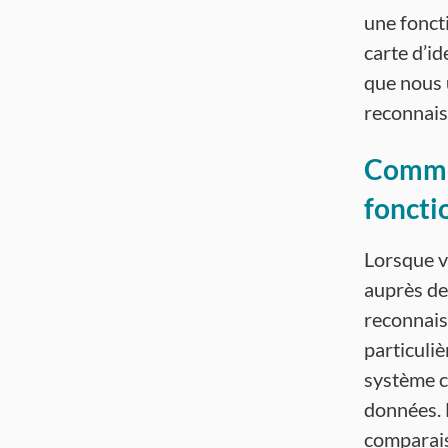
une foncti
carte d’id
que nous 
reconnais
Commen
foncti
Lorsque v
auprès de
reconnais
particuli
système c
données. 
comparais