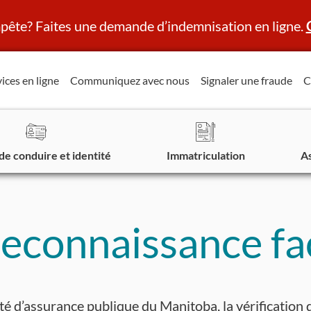
ête? Faites une demande d’indemnisation en ligne.
ices en ligne
Communiquez avec nous
Signaler une fraude
C
de conduire et identité
Immatriculation
A
reconnaissance fa
té d’assurance publique du Manitoba, la vérification d