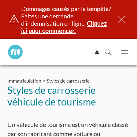
Dommages causés par la tempête?
Faites une demande
d’indemnisation en ligne.
Cliquez
ici pour commencer.
Manitoba
Afficher
Public
l'alerte.
Ouv
Ouvrir
InsurancePrincipal
le
la
Aller
me
recherch
au
Immatriculation
Styles de carrosserie
contenu
et identité
Immatriculation
Assurance
Indemnisation
Styles de carrosserie
véhicule de tourisme
Un véhicule de tourisme est un véhicule classé
par son fabricant comme voiture ou