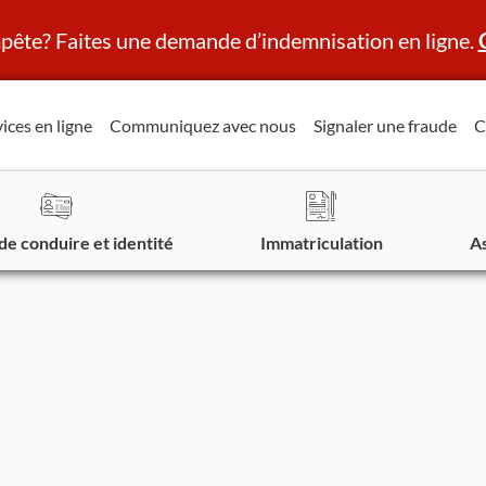
ête? Faites une demande d’indemnisation en ligne.
ices en ligne
Communiquez avec nous
Signaler une fraude
C
de conduire et identité
Immatriculation
A