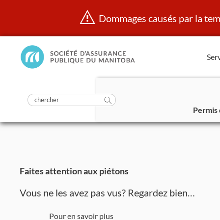
Dommages causés par la temp
Manitoba
Serv
Public
InsurancePrincipal
soumettre
la
Rechercher
recherche
Permis 
dans
Aller
https://www.mpi.mb.ca/fr/
au
contenu
Faites attention aux piétons
Vous ne les avez pas vus? Regardez bien…
Pour en savoir plus