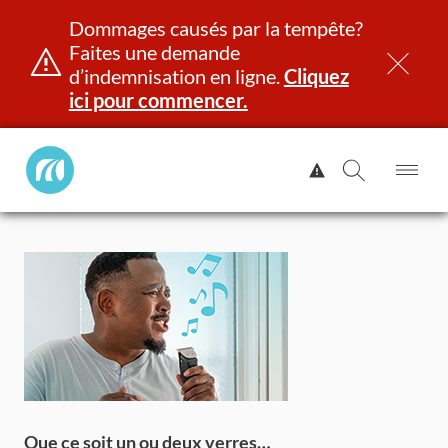
Dommages causés par la tempête?
Faites une demande
d’indemnisation en ligne.
Cliquez
ici pour commencer.
Manitoba
Afficher
Public
l'alerte.
Ouv
Ouvrir
InsurancePrincipal
le
la
Aller
me
recherch
au
contenu
et identité
Immatriculation
Assurance
Indemnisation
Que ce soit un ou deux verres…