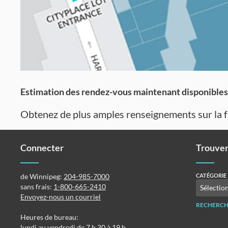
Estimation des rendez-vous maintenant disponibles 
Obtenez de plus amples renseignements sur la 
Connecter
Trouver
de Winnipeg:
204-985-7000
CATÉGORIE
sans frais:
1-800-665-2410
Envoyez-nous un courriel
RECHERCH
Heures de bureau:
lundi au vendredi de 7 h 30 à 19 h