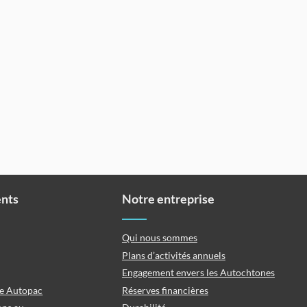
ents
Notre entreprise
Qui nous sommes
Plans d’activités annuels
Engagement envers les Autochtones
ce Autopac
Réserves financières