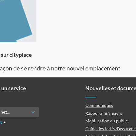
sur cityplace
façon de se rendre à notre nouvel emplacement
 un service
Nouvelles et docum
Communiqués
Rapports financiers
Mobilisation du public
E
Guide des tarifs d’assuran