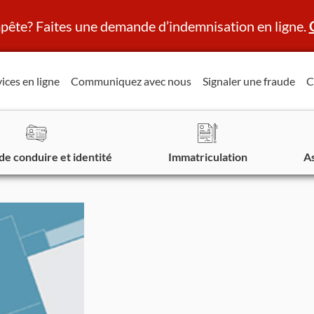
ête? Faites une demande d’indemnisation en ligne.
ices en ligne
Communiquez avec nous
Signaler une fraude
C
de conduire et identité
Immatriculation
A