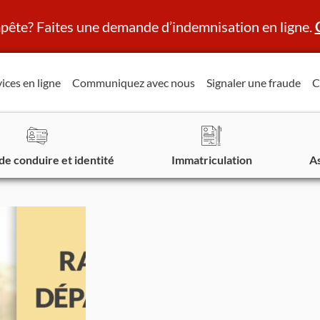
ête? Faites une demande d’indemnisation en ligne.
ices en ligne
Communiquez avec nous
Signaler une fraude
C
de conduire et identité
Immatriculation
A