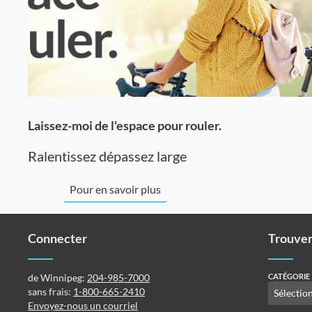
Laissez-moi de l'espace pour rouler.
Ralentissez dépassez large
Pour en savoir plus
Connecter
Trouver
de Winnipeg:
204-985-7000
CATÉGORIE
sans frais:
1-800-665-2410
Envoyez-nous un courriel