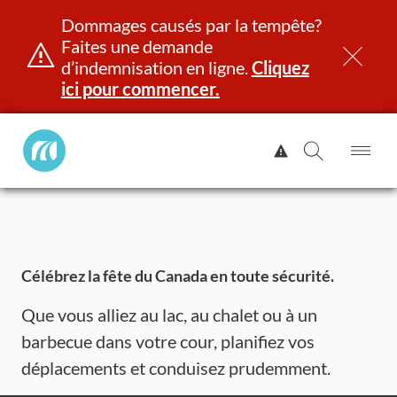
Dommages causés par la tempête?
Faites une demande
d’indemnisation en ligne.
Cliquez
ici pour commencer.
Manitoba
Afficher
Public
l'alerte.
Ouv
Ouvrir
InsurancePrincipal
le
la
Aller
me
recherch
au
contenu
et identité
Immatriculation
Assurance
Indemnisation
Célébrez la fête du Canada en toute sécurité.
Que vous alliez au lac, au chalet ou à un
barbecue dans votre cour, planifiez vos
déplacements et conduisez prudemment.