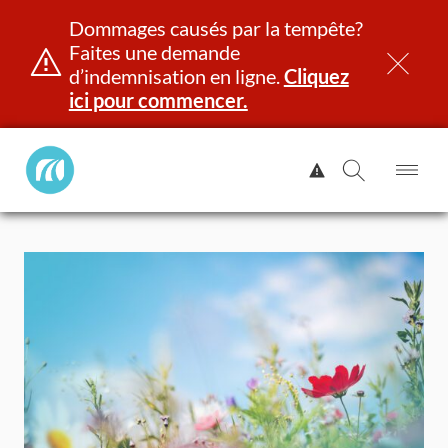
Dommages causés par la tempête?
Faites une demande
d’indemnisation en ligne.
Cliquez
ici pour commencer.
Manitoba
Afficher
Public
l'alerte.
Ouv
Ouvrir
InsurancePrincipal
le
la
Aller
me
recherch
au
contenu
et identité
Immatriculation
Assurance
Indemnisation