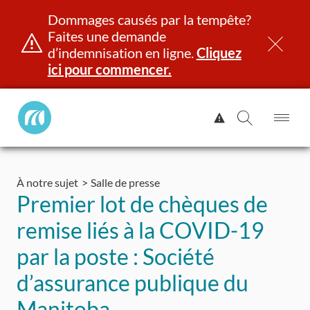
Dommages causés par la tempête?
Faites une demande
d’indemnisation en ligne.
Cliquez
ici pour commencer.
Manitoba
Afficher
Public
l'alerte.
Ouv
Ouvrir
InsurancePrincipal
le
la
Aller
me
recherch
au
À notre sujet
Salle de presse
contenu
et identité
Immatriculation
Assurance
Indemnisation
Premier lot de chèques de
remise liés à la COVID-19
par la poste : Société
d’assurance publique du
Manitoba