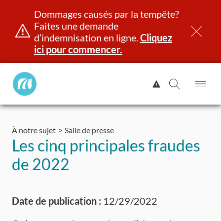
Dommages causés par la tempête?
Faites une demande
d’indemnisation en ligne.
Cliquez
ici pour commencer.
Manitoba
Afficher
Public
l'alerte.
Ouv
Ouvrir
InsurancePrincipal
le
la
Aller
me
recherch
au
À notre sujet
Salle de presse
contenu
et identité
Immatriculation
Assurance
Indemnisation
Les cinq principales fraudes
de 2022
Date de publication :
12/29/2022