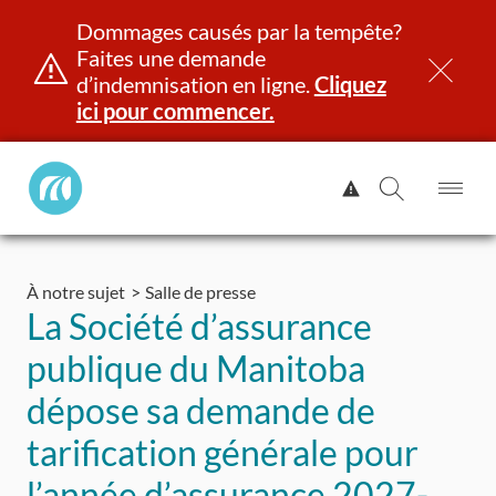
Dommages causés par la tempête?
Faites une demande
d’indemnisation en ligne.
Cliquez
ici pour commencer.
Manitoba
Afficher
Public
l'alerte.
Ouv
Ouvrir
InsurancePrincipal
le
la
Aller
me
recherch
au
À notre sujet
Salle de presse
contenu
et identité
Immatriculation
Assurance
Indemnisation
La Société d’assurance
publique du Manitoba
dépose sa demande de
tarification générale pour
l’année d’assurance 2027-