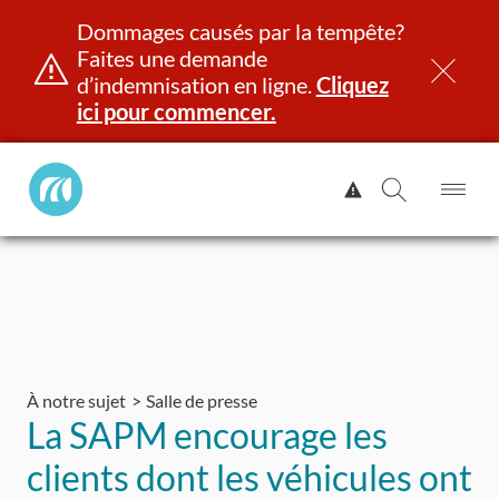
Dommages causés par la tempête?
Faites une demande
d’indemnisation en ligne.
Cliquez
ici pour commencer.
Manitoba
Afficher
Public
l'alerte.
Ouv
Ouvrir
InsurancePrincipal
le
la
Aller
me
recherch
au
contenu
et identité
Immatriculation
Assurance
Indemnisation
À notre sujet
Salle de presse
La SAPM encourage les
clients dont les véhicules ont