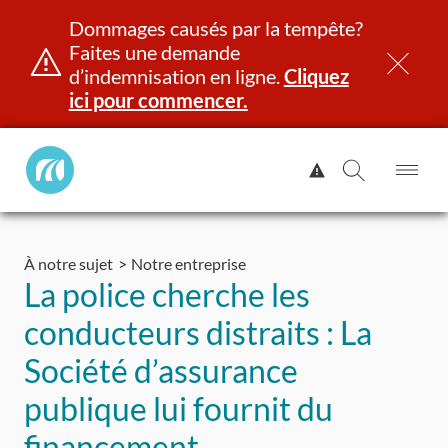
Dommages causés par la tempête?
Faites une demande
d’indemnisation en ligne.
Cliquez
ici pour commencer.
Manitoba
Afficher
Public
l'alerte.
Ouv
Ouvrir
InsurancePrincipal
le
la
Aller
me
recherch
au
À notre sujet
Notre entreprise
contenu
et identité
Immatriculation
Assurance
Indemnisation
La police cherche les
conducteurs distraits : La
Société d’assurance
publique lui fournit du
financement