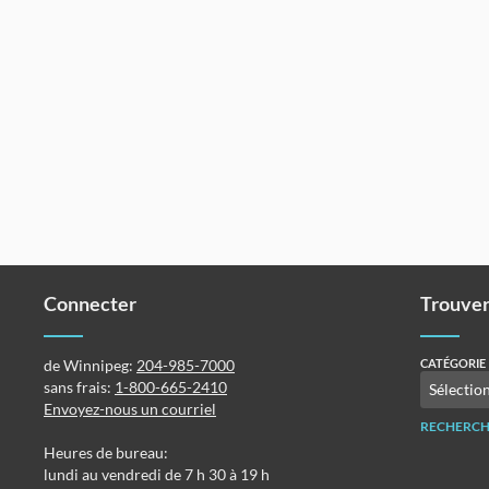
Connecter
Trouver
de Winnipeg:
204-985-7000
CATÉGORIE
sans frais:
1-800-665-2410
Envoyez-nous un courriel
RECHERCH
Heures de bureau:
lundi au vendredi de 7 h 30 à 19 h