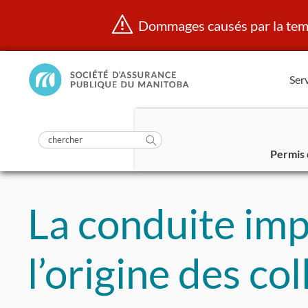
Dommages causés par la temp
Manitoba
Serv
Public
InsurancePrincipal
soumettre
la
Rechercher
recherche
Permis 
dans
Aller
https://www.mpi.mb.ca/fr/
au
La conduite impr
contenu
l’origine des co