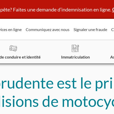
ête? Faites une demande d’indemnisation en ligne.
ices en ligne
Communiquez avec nous
Signaler une fraude
C
de conduire et identité
Immatriculation
A
udente est le pri
llisions de motocy