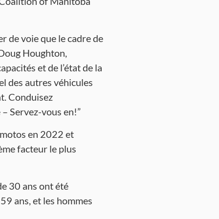
a Coalition of Manitoba
er de voie que le cadre de
é Doug Houghton,
acités et de l’état de la
el des autres véhicules
nt. Conduisez
 – Servez-vous en!”
e motos en 2022 et
ème facteur le plus
de 30 ans ont été
à 59 ans, et les hommes