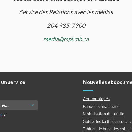
Service des Relations avec les médias
204 985-7300
media@mpi.mb.ca
 un service
Nouvelles et docum
Communiqués
Rapports financiers
Mobilisation du public
E
Guide des tarifs d’assuran
Tableau de bord des collisi