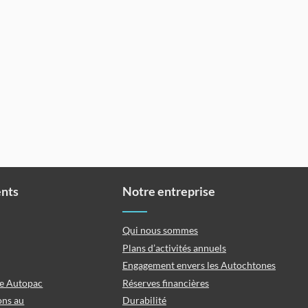
ents
Notre entreprise
Qui nous sommes
Plans d’activités annuels
Engagement envers les Autochtones
ce Autopac
Réserves financières
ons au
Durabilité