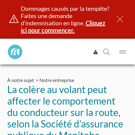
Dommages causés par la tempête?
Faites une demande
d’indemnisation en ligne.
Cliquez
ici pour commencer.
Manitoba
Afficher
Public
l'alerte.
Ouv
Ouvrir
InsurancePrincipal
le
la
Aller
me
recherch
au
À notre sujet
Notre entreprise
contenu
et identité
Immatriculation
Assurance
Indemnisation
La colère au volant peut
affecter le comportement
du conducteur sur la route,
selon la Société d’assurance