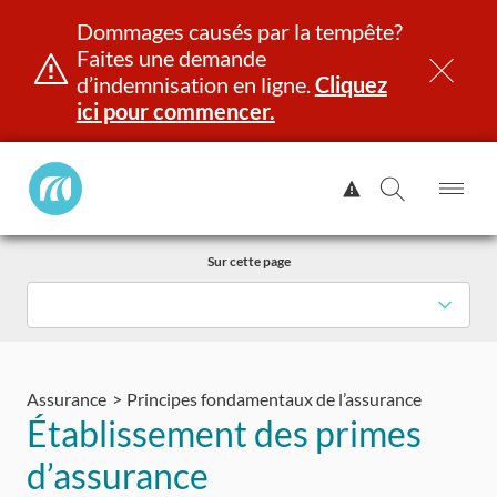
Dommages causés par la tempête?
Faites une demande
d’indemnisation en ligne.
Cliquez
ici pour commencer.
Manitoba
Afficher
Public
l'alerte.
Ouv
Ouvrir
InsurancePrincipal
le
la
Aller
me
recherch
Sur cette page
au
contenu
et identité
Immatriculation
Assurance
Indemnisation
Assurance
Principes fondamentaux de l’assurance
Établissement des primes
d’assurance