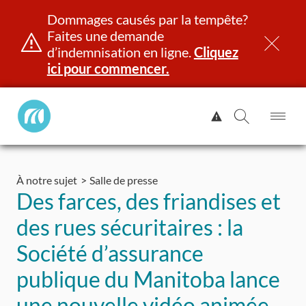
Dommages causés par la tempête?
Faites une demande
d’indemnisation en ligne.
Cliquez
ici pour commencer.
Manitoba
Afficher
Public
l'alerte.
Ouv
Ouvrir
InsurancePrincipal
le
la
Aller
me
recherch
au
À notre sujet
Salle de presse
contenu
et identité
Immatriculation
Assurance
Indemnisation
Des farces, des friandises et
des rues sécuritaires : la
Société d’assurance
publique du Manitoba lance
une nouvelle vidéo animée