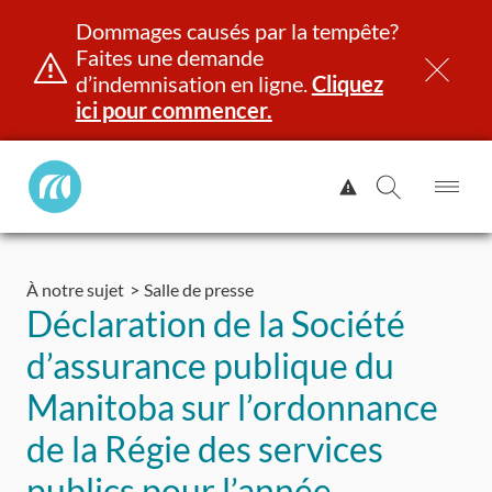
Dommages causés par la tempête?
Faites une demande
d’indemnisation en ligne.
Cliquez
ici pour commencer.
Manitoba
Afficher
Public
l'alerte.
Ouv
Ouvrir
InsurancePrincipal
le
la
Aller
me
recherch
au
À notre sujet
Salle de presse
contenu
et identité
Immatriculation
Assurance
Indemnisation
Déclaration de la Société
d’assurance publique du
Manitoba sur l’ordonnance
de la Régie des services
publics pour l’année