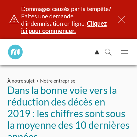
Dommages causés par la tempête?
Faites une demande
d’indemnisation en ligne.
Cliquez
ici pour commencer.
Manitoba
Afficher
Public
l'alerte.
Ouv
Ouvrir
InsurancePrincipal
le
la
Aller
me
recherch
au
À notre sujet
Notre entreprise
contenu
et identité
Immatriculation
Assurance
Indemnisation
Dans la bonne voie vers la
réduction des décès en
2019 : les chiffres sont sous
la moyenne des 10 dernières
années