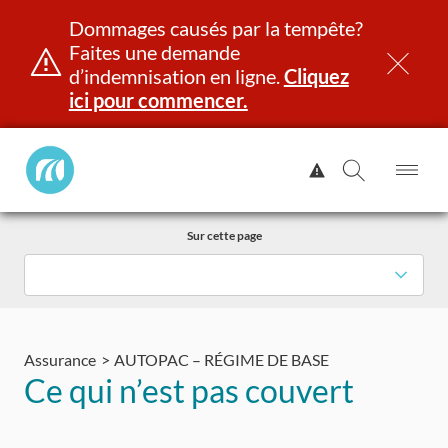
Dommages causés par la tempête?
Faites une demande
d’indemnisation en ligne.
Cliquez
ici pour commencer.
Manitoba
Afficher
Public
l'alerte.
Ouv
Ouvrir
InsurancePrincipal
le
la
Aller
me
recherch
Sur cette page
au
contenu
et identité
Immatriculation
Assurance
Indemnisation
Assurance
AUTOPAC – RÉGIME DE BASE
Ce qui n’est pas couvert