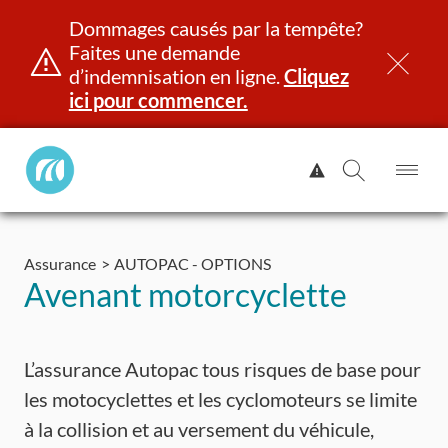
Dommages causés par la tempête?
Faites une demande
d’indemnisation en ligne.
Cliquez
ici pour commencer.
Manitoba
Afficher
Public
l'alerte.
Ouv
Ouvrir
InsurancePrincipal
le
la
Aller
me
recherch
au
Assurance
AUTOPAC - OPTIONS
contenu
et identité
Immatriculation
Assurance
Indemnisation
Avenant motorcyclette
L’assurance Autopac tous risques de base pour
les motocyclettes et les cyclomoteurs se limite
à la collision et au versement du véhicule,